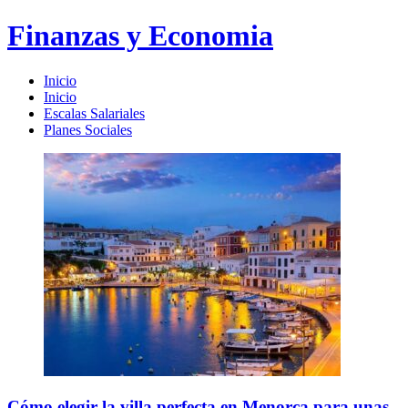
Finanzas y Economia
Inicio
Inicio
Escalas Salariales
Planes Sociales
Cómo elegir la villa perfecta en Menorca para unas