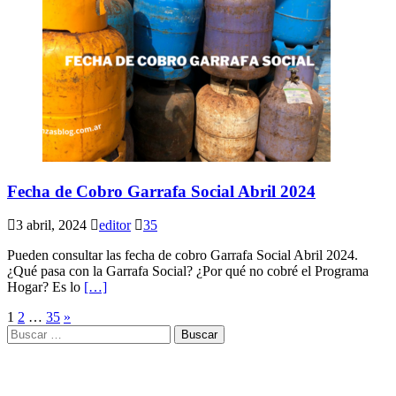
Fecha de Cobro Garrafa Social Abril 2024
3 abril, 2024
editor
35
Pueden consultar las fecha de cobro Garrafa Social Abril 2024.
¿Qué pasa con la Garrafa Social? ¿Por qué no cobré el Programa
Hogar? Es lo
[…]
Paginación
1
2
…
35
»
Buscar:
de
entradas