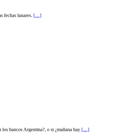
as fechas lunares.
[…]
n los bancos Argentina?, o si ¿mañana hay
[…]