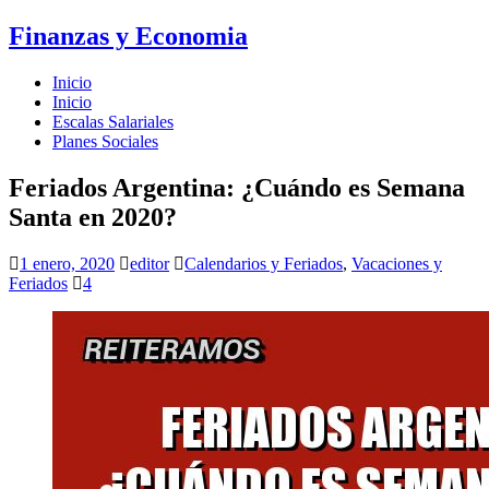
Finanzas y Economia
Inicio
Inicio
Escalas Salariales
Planes Sociales
Feriados Argentina: ¿Cuándo es Semana
Santa en 2020?
1 enero, 2020
editor
Calendarios y Feriados
,
Vacaciones y
Feriados
4