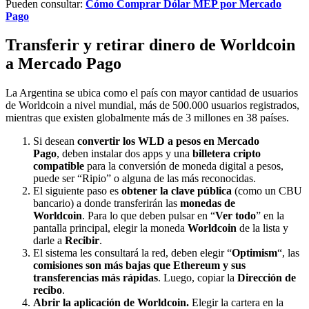
Pueden consultar:
Cómo Comprar Dólar MEP por Mercado
Pago
Transferir y retirar dinero de Worldcoin
a Mercado Pago
La Argentina se ubica como el país con mayor cantidad de usuarios
de Worldcoin a nivel mundial, más de 500.000 usuarios registrados,
mientras que existen globalmente más de 3 millones en 38 países.
Si desean
convertir los WLD a pesos en Mercado
Pago
, deben instalar dos apps y una
billetera cripto
compatible
para la conversión de moneda digital a pesos,
puede ser “Ripio” o alguna de las más reconocidas.
El siguiente paso es
obtener la clave pública
(como un CBU
bancario) a donde transferirán las
monedas de
Worldcoin
. Para lo que deben pulsar en “
Ver todo
” en la
pantalla principal, elegir la moneda
Worldcoin
de la lista y
darle a
Recibir
.
El sistema les consultará la red, deben elegir “
Optimism
“, las
comisiones son más bajas que Ethereum y sus
transferencias más rápidas
. Luego, copiar la
Dirección de
recibo
.
Abrir la aplicación de Worldcoin.
Elegir la cartera en la