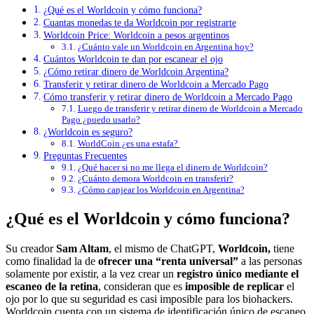
¿Qué es el Worldcoin y cómo funciona?
Cuantas monedas te da Worldcoin por registrarte
Worldcoin Price: Worldcoin a pesos argentinos
¿Cuánto vale un Worldcoin en Argentina hoy?
Cuántos Worldcoin te dan por escanear el ojo
¿Cómo retirar dinero de Worldcoin Argentina?
Transferir y retirar dinero de Worldcoin a Mercado Pago
Cómo transferir y retirar dinero de Worldcoin a Mercado Pago
Luego de transferir y retirar dinero de Worldcoin a Mercado
Pago ¿puedo usarlo?
¿Worldcoin es seguro?
WorldCoin ¿es una estafa?
Preguntas Frecuentes
¿Qué hacer si no me llega el dinero de Worldcoin?
¿Cuánto demora Worldcoin en transferir?
¿Cómo canjear los Worldcoin en Argentina?
¿Qué es el Worldcoin y cómo funciona?
Su creador
Sam Altam
, el mismo de ChatGPT,
Worldcoin,
tiene
como finalidad la de
ofrecer una “renta universal”
a las personas
solamente por existir, a la vez crear un
registro único mediante el
escaneo de
la retina
, consideran que es
imposible de replicar
el
ojo por lo que su seguridad es casi imposible para los biohackers.
Worldcoin cuenta con un sistema de identificación único de escaneo