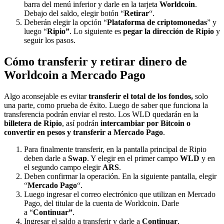
barra del menú inferior y darle en la tarjeta
Worldcoin
.
Debajo del saldo, elegir botón “
Retirar
“.
Deberán elegir la opción “
Plataforma de criptomonedas
” y
luego “
Ripio”
. Lo siguiente es
pegar la dirección de Ripio
y
seguir los pasos.
Cómo transferir y retirar dinero de
Worldcoin a Mercado Pago
Algo aconsejable es evitar
transferir el total de los fondos,
solo
una parte, como prueba de éxito. Luego de saber que funciona la
transferencia podrán enviar el resto. Los WLD quedarán en la
billetera de Ripio
, así podrán
intercambiar por Bitcoin o
convertir en pesos y
transferir a Mercado Pago
.
Para finalmente transferir, en la pantalla principal de Ripio
deben darle a
Swap
. Y elegir en el primer campo
WLD
y en
el segundo campo elegir
ARS
.
Deben confirmar la operación. En la siguiente pantalla, elegir
“
Mercado Pago
“.
Luego ingresar el correo electrónico que utilizan en Mercado
Pago, del titular de la cuenta de Worldcoin. Darle
a “
Continuar”
.
Ingresar el saldo a transferir y darle a
Continuar
.