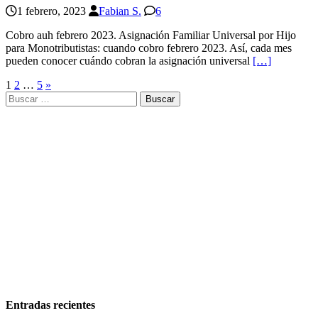
1 febrero, 2023
Fabian S.
6
Cobro auh febrero 2023. Asignación Familiar Universal por Hijo
para Monotributistas: cuando cobro febrero 2023. Así, cada mes
pueden conocer cuándo cobran la asignación universal
[…]
Paginación
1
2
…
5
»
Buscar:
de
entradas
Entradas recientes